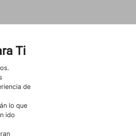
ra Ti
nos.
s
eriencia de
án lo que
n ido
gran