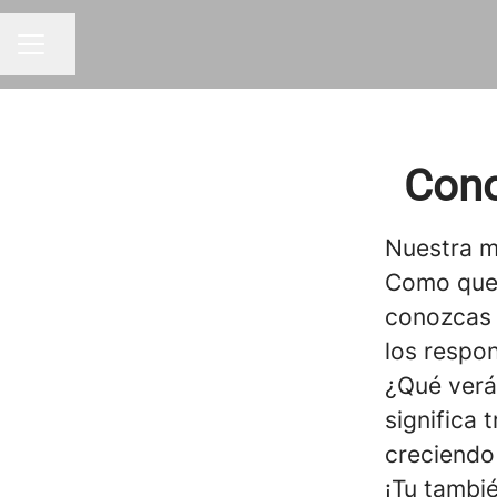
Compartir página
MENÚ DE EMPLEO
Cono
Nuestra m
Como quer
conozcas a
los respo
¿Qué verá
significa 
creciendo
¡Tu tambi