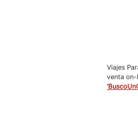
Viajes Par
venta on-l
‘BuscoUnC